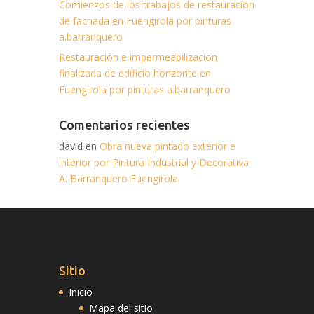
Comienzos de los trabajos de restauración
de fachada en Fuengirola por pinturas
a.barranquero
Restauración e impermeabilizacion
finalizada de edificio horizonte en
Fuengirola por pinturas a.barranquero
Comentarios recientes
david en
Obra nueva pintado exterior e
interior por Pintura Industrial y Decorativa
A. Barranquero Fuengirola
Sitio
Inicio
Mapa del sitio