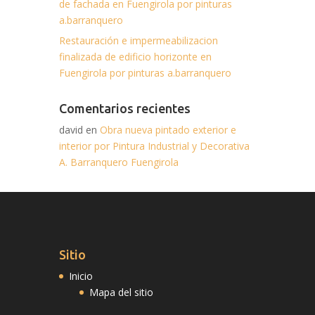
de fachada en Fuengirola por pinturas
a.barranquero
Restauración e impermeabilizacion
finalizada de edificio horizonte en
Fuengirola por pinturas a.barranquero
Comentarios recientes
david en
Obra nueva pintado exterior e
interior por Pintura Industrial y Decorativa
A. Barranquero Fuengirola
Sitio
Inicio
Mapa del sitio