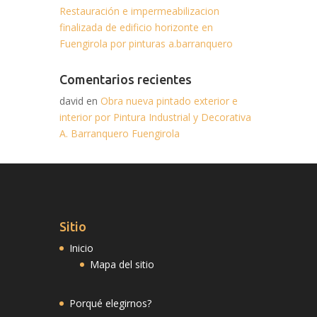
Restauración e impermeabilizacion
finalizada de edificio horizonte en
Fuengirola por pinturas a.barranquero
Comentarios recientes
david en
Obra nueva pintado exterior e
interior por Pintura Industrial y Decorativa
A. Barranquero Fuengirola
Sitio
Inicio
Mapa del sitio
Porqué elegirnos?