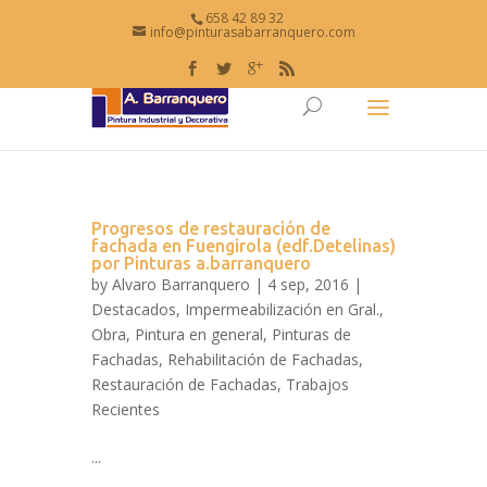
658 42 89 32
info@pinturasabarranquero.com
Progresos de restauración de
fachada en Fuengirola (edf.Detelinas)
por Pinturas a.barranquero
by
Alvaro Barranquero
| 4 sep, 2016 |
Destacados
,
Impermeabilización en Gral.
,
Obra
,
Pintura en general
,
Pinturas de
Fachadas
,
Rehabilitación de Fachadas
,
Restauración de Fachadas
,
Trabajos
Recientes
...